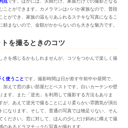
利点
です。ほかには、夫婦だけ、家族だけでの撮影となる
むことができます。カメラマンはパパか家族なので、普段
ことができ、家族の温もりあふれるステキな写真になるこ
に頼まないので、金額がかからないのも大きな魅力です。
ォトを撮るときのコツ
しさを感じるかもしれませんが、コツをつかんで楽しく撮
手く使うこと
です。撮影時間は日が差す午前中や昼間で、
。加えて窓の多い部屋だとベストです。白いカーテンや壁
ります。また「逆光」を利用して撮影する方法もありま
すが、あえて逆光で撮ることにより柔らかい雰囲気が演出
トになります。そして、普通の写真では物足りない、そん
てください。窓に対して、ほんの少しだけ斜めに構えて撮
感のあるドラマチックな写真が撮れます。