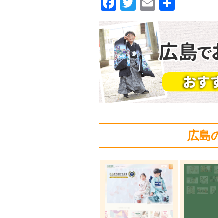
F
T
E
共
a
wi
m
有
c
tt
ail
e
er
b
o
o
k
広島