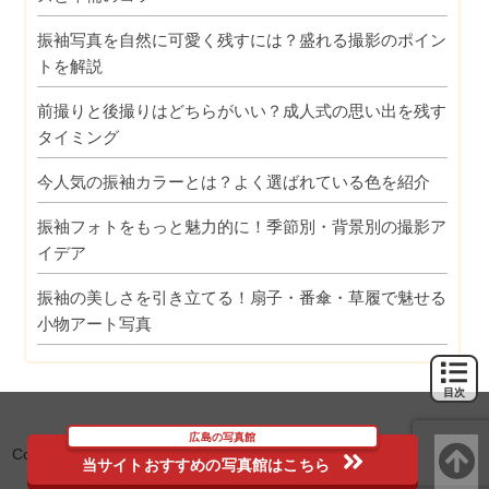
振袖写真を自然に可愛く残すには？盛れる撮影のポイン
トを解説
前撮りと後撮りはどちらがいい？成人式の思い出を残す
タイミング
今人気の振袖カラーとは？よく選ばれている色を紹介
振袖フォトをもっと魅力的に！季節別・背景別の撮影ア
イデア
振袖の美しさを引き立てる！扇子・番傘・草履で魅せる
小物アート写真
目次
広島の写真館
Copyright (C) 2018
広島の写真館おすすめ5選！リピーターが多くて
当サイトおすすめの写真館はこちら
子供写真でも口コミ人気のフォトスタジオ
All Rights Reserved.