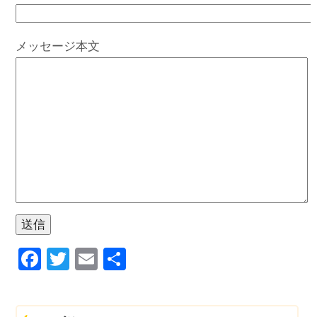
メッセージ本文
F
T
E
共
a
wi
m
有
c
tt
ail