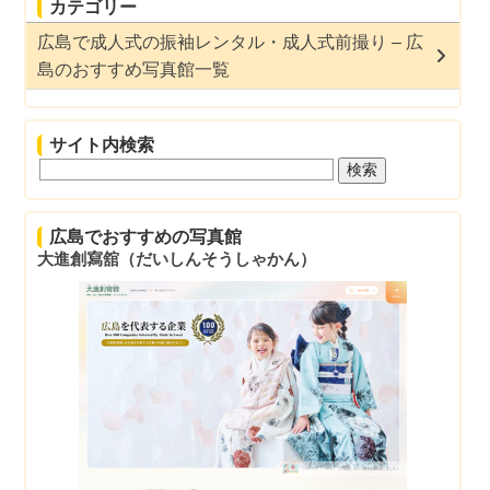
e
er
カテゴリー
b
広島で成人式の振袖レンタル・成人式前撮り – 広
島のおすすめ写真館一覧
o
o
サイト内検索
k
広島でおすすめの写真館
大進創寫舘（だいしんそうしゃかん）