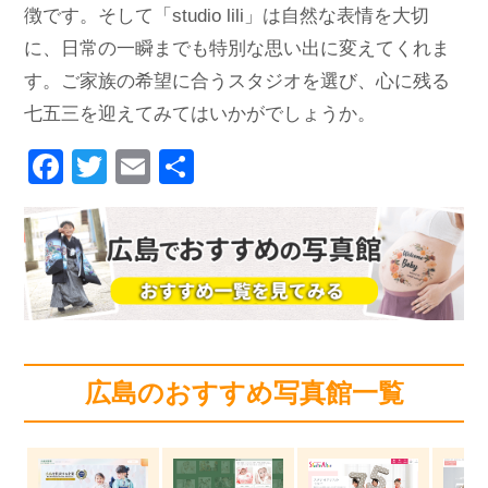
徴です。そして「studio lili」は自然な表情を大切
に、日常の一瞬までも特別な思い出に変えてくれま
す。ご家族の希望に合うスタジオを選び、心に残る
七五三を迎えてみてはいかがでしょうか。
F
T
E
共
a
wi
m
有
c
tt
ail
e
er
b
o
o
広島のおすすめ写真館一覧
k