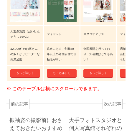
大進創寫舘（だいしん
フォセット
スタジオアリス
フォトス
そうしゃかん）
42,000件のお客さん
呉市にある、創業80
全国展開を行ってお
店舗数の
の多くがリピーターな
年以上の老舗店舗で信
り、知名度はとても高
会社の名
高満足度
頼性が高い
い！
もしろい
もっと詳しく
もっと詳しく
もっと詳しく
もっ
前の記事
次の記事
振袖姿の撮影前におさ
大手フォトスタジオと
えておきたいおすすめ
個人写真館それぞれの