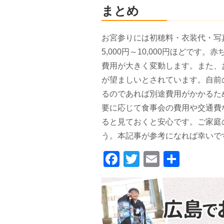
まとめ
お宮参りには初穂料・衣装代・写
5,000円～10,000円ほどで
費用が大きく変動します。また、
が望ましいとされています。自前
るのであれば別途費用がかかるた
要に応じて食事会の費用や交通費
ると見ておくと安心です。ご家庭
う。本記事が参考になれば幸いで
F
T
E
共
a
wi
m
有
c
tt
ail
e
er
b