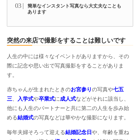
簡単なインスタント写真なら大丈夫なことも
あります
突然の来店で撮影をすることは難しいです
人生の中には様々なイベントがありますから、その
際に記念や思い出で写真撮影をすることがありま
す。
赤ちゃんが生まれたときの
お宮参り
の写真や
七五
三
、
入学式
や
卒業式
に
成人式
などがそれに該当し、
他にも人生のパートナーと共に第二の人生を歩み始
める
結婚式
の写真などは華やかな撮影になります。
毎年夫婦そろって迎える
結婚記念日
や、年齢を重ね