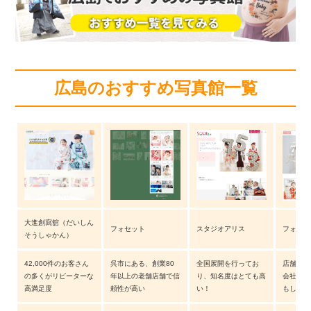
e
er
b
o
o
広島のおすすめ写真館一覧
k
大進創寫舘（だいしん
フォセット
スタジオアリス
フォトス
そうしゃかん）
42,000件のお客さん
呉市にある、創業80
全国展開を行ってお
店舗数の
の多くがリピーターな
年以上の老舗店舗で信
り、知名度はとても高
会社の名
高満足度
頼性が高い
い！
もしろい