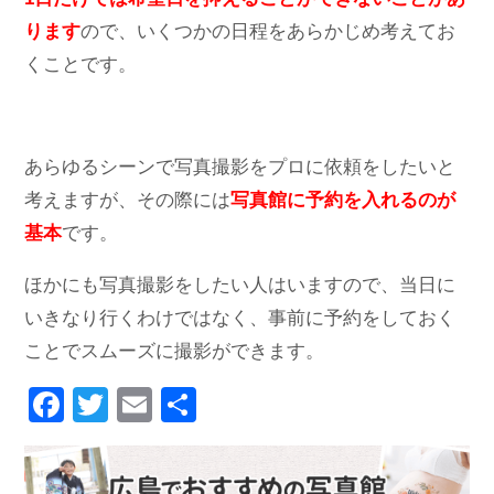
ります
ので、いくつかの日程をあらかじめ考えてお
くことです。
あらゆるシーンで写真撮影をプロに依頼をしたいと
考えますが、その際には
写真館に予約を入れるのが
基本
です。
ほかにも写真撮影をしたい人はいますので、当日に
いきなり行くわけではなく、事前に予約をしておく
ことでスムーズに撮影ができます。
F
T
E
共
a
wi
m
有
c
tt
ail